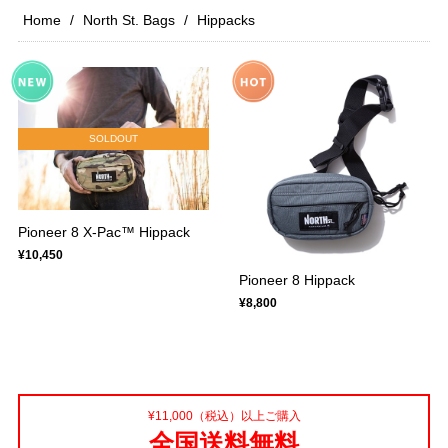
Home
North St. Bags
Hippacks
SOLDOUT
Pioneer 8 X-Pac™ Hippack
¥10,450
Pioneer 8 Hippack
¥8,800
¥11,000（税込）以上ご購入
全国送料無料