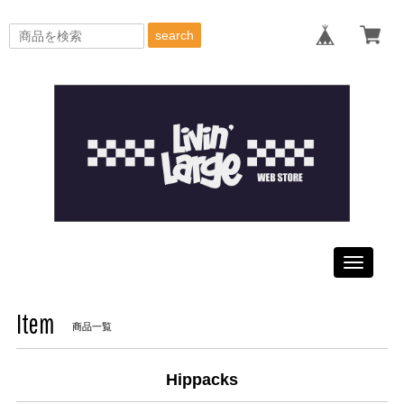
search
Toggle
navigati
Item
商品一覧
Hippacks