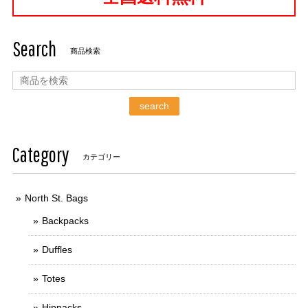
Search
商品検索
search
Category
カテゴリー
North St. Bags
Backpacks
Duffles
Totes
Hippacks