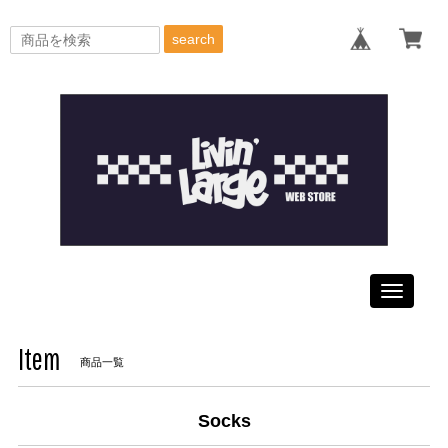
search
Toggle
navigati
Item
商品一覧
Socks