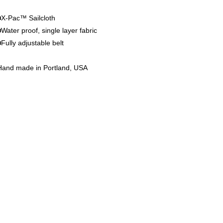
■X-Pac™ Sailcloth
■Water proof, single layer fabric
■Fully adjustable belt
Hand made in Portland, USA