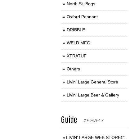
North St. Bags
Oxford Pennant
DRIBBLE
WELD MFG
XTRATUF
Others
Livin' Large General Store
Livin' Large Beer & Gallery
Guide
ご利用ガイド
LIVIN' LARGE WEB STOREに