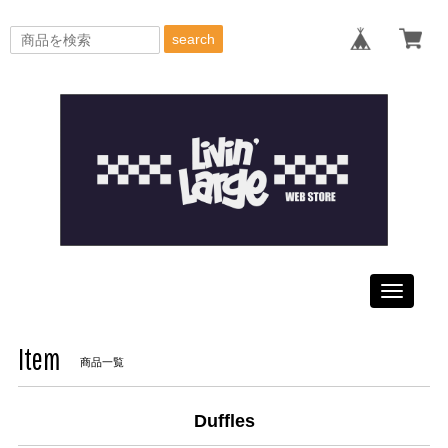
search
Toggle
navigati
Item
商品一覧
Duffles