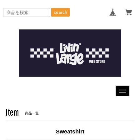
search
Toggle
navigati
Item
商品一覧
Sweatshirt