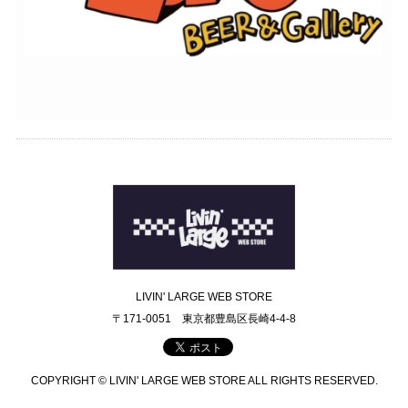
LIVIN' LARGE WEB STORE
〒171-0051 東京都豊島区長崎4-4-8
COPYRIGHT © LIVIN' LARGE WEB STORE ALL RIGHTS RESERVED.