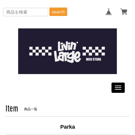
search
Toggle
navigati
Item
商品一覧
Parka