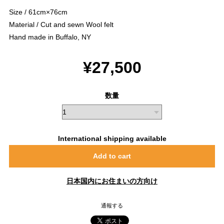
Size / 61cm×76cm
Material / Cut and sewn Wool felt
Hand made in Buffalo, NY
¥27,500
数量
International shipping available
Add to cart
日本国内にお住まいの方向け
通報する