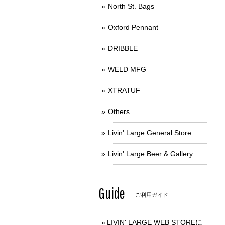
North St. Bags
Oxford Pennant
DRIBBLE
WELD MFG
XTRATUF
Others
Livin' Large General Store
Livin' Large Beer & Gallery
Guide
ご利用ガイド
LIVIN' LARGE WEB STOREに