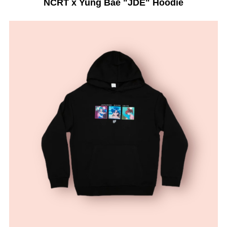
NCRT x Yung Bae "JDE" Hoodie