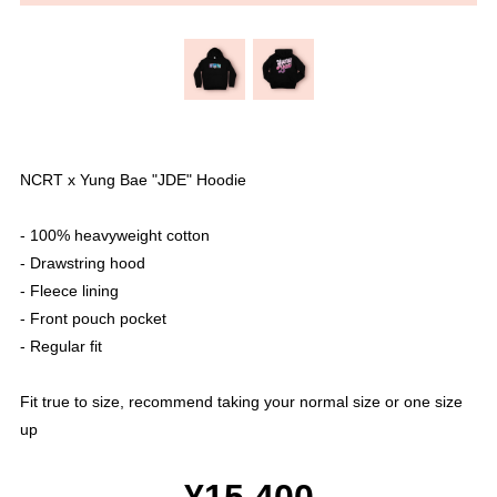
NCRT x Yung Bae "JDE" Hoodie
- 100% heavyweight cotton
- Drawstring hood
- Fleece lining
- Front pouch pocket
- Regular fit
Fit true to size, recommend taking your normal size or one size
up
¥15,400