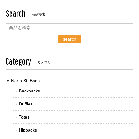
Search
商品検索
search
Category
カテゴリー
North St. Bags
Backpacks
Duffles
Totes
Hippacks