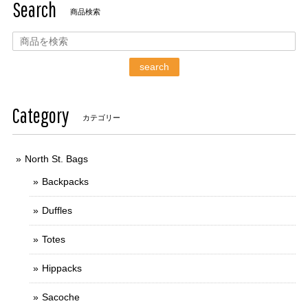
Search
商品検索
search
Category
カテゴリー
North St. Bags
Backpacks
Duffles
Totes
Hippacks
Sacoche