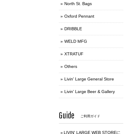
North St. Bags
Oxford Pennant
DRIBBLE
WELD MFG
XTRATUF
Others
Livin' Large General Store
Livin' Large Beer & Gallery
Guide
ご利用ガイド
LIVIN' LARGE WEB STOREに