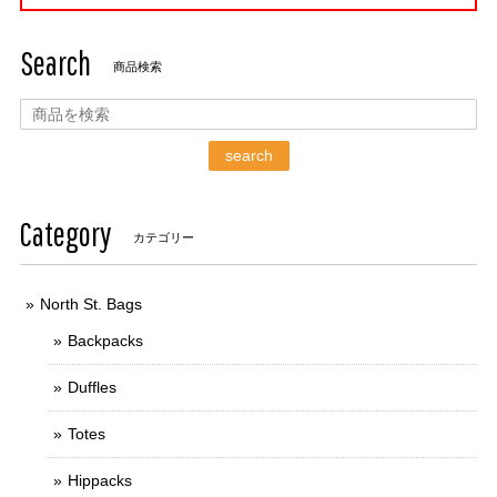
Search
商品検索
search
Category
カテゴリー
North St. Bags
Backpacks
Duffles
Totes
Hippacks