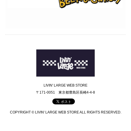
LIVIN' LARGE WEB STORE
〒171-0051 東京都豊島区長崎4-4-8
COPYRIGHT © LIVIN' LARGE WEB STORE ALL RIGHTS RESERVED.