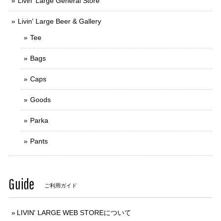
Livin' Large General Store
Livin' Large Beer & Gallery
Tee
Bags
Caps
Goods
Parka
Pants
Guide
ご利用ガイド
LIVIN' LARGE WEB STOREについて