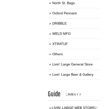
North St. Bags
Oxford Pennant
DRIBBLE
WELD MFG
XTRATUF
Others
Livin' Large General Store
Livin' Large Beer & Gallery
Guide
ご利用ガイド
LIVIN' LARGE WEB STOREに