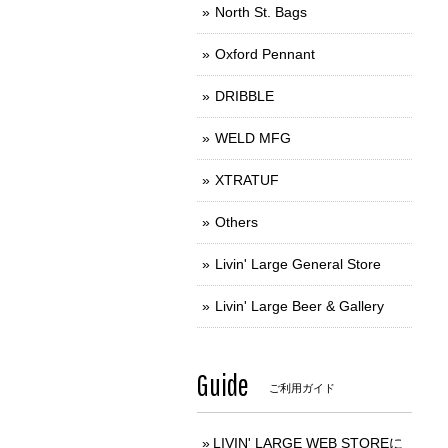
North St. Bags
Oxford Pennant
DRIBBLE
WELD MFG
XTRATUF
Others
Livin' Large General Store
Livin' Large Beer & Gallery
Guide
ご利用ガイド
LIVIN' LARGE WEB STOREに