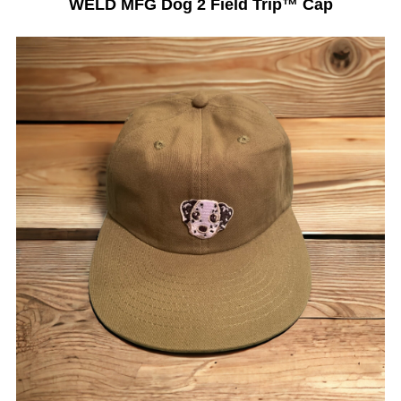
WELD MFG Dog 2 Field Trip™️ Cap