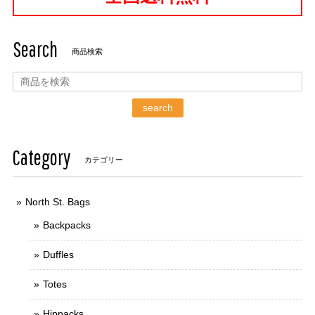
Search
商品検索
search
Category
カテゴリー
North St. Bags
Backpacks
Duffles
Totes
Hippacks