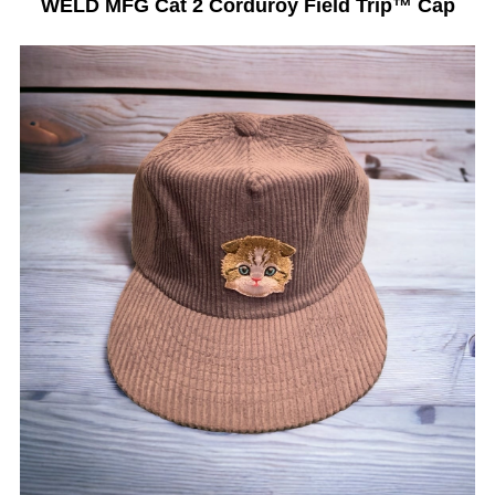
WELD MFG Cat 2 Corduroy Field Trip™️ Cap