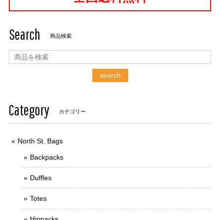
Search
商品検索
search
Category
カテゴリー
North St. Bags
Backpacks
Duffles
Totes
Hippacks