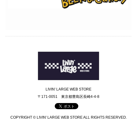
LIVIN' LARGE WEB STORE
〒171-0051 東京都豊島区長崎4-4-8
COPYRIGHT © LIVIN' LARGE WEB STORE ALL RIGHTS RESERVED.