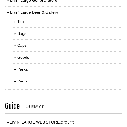
Livin' Large General Store
Livin' Large Beer & Gallery
Tee
Bags
Caps
Goods
Parka
Pants
Guide
ご利用ガイド
LIVIN' LARGE WEB STOREについて