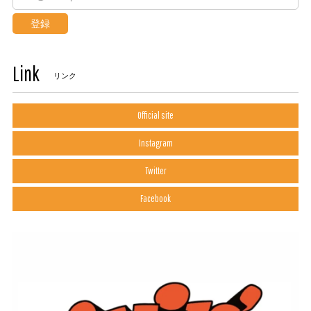
登録
Link
リンク
Official site
Instagram
Twitter
Facebook