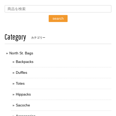
search
Category
カテゴリー
North St. Bags
Backpacks
Duffles
Totes
Hippacks
Sacoche