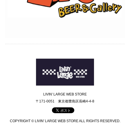
LIVIN' LARGE WEB STORE
〒171-0051 東京都豊島区長崎4-4-8
COPYRIGHT © LIVIN' LARGE WEB STORE ALL RIGHTS RESERVED.