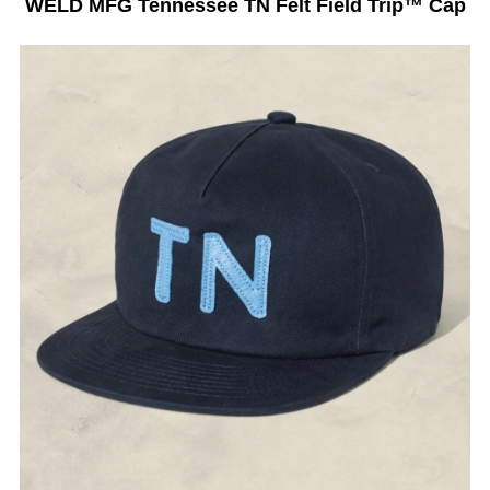
WELD MFG Tennessee TN Felt Field Trip™️ Cap