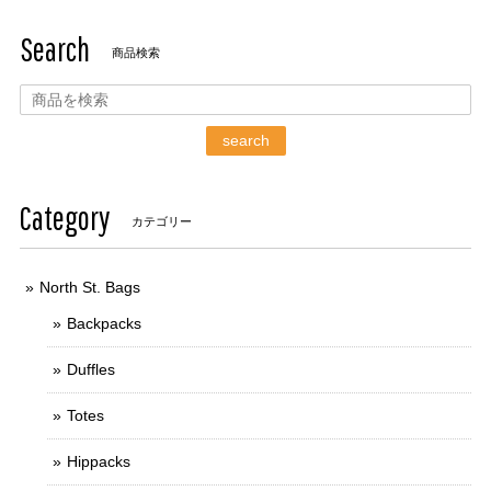
Search
商品検索
search
Category
カテゴリー
North St. Bags
Backpacks
Duffles
Totes
Hippacks