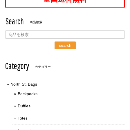
Search
商品検索
search
Category
カテゴリー
North St. Bags
Backpacks
Duffles
Totes