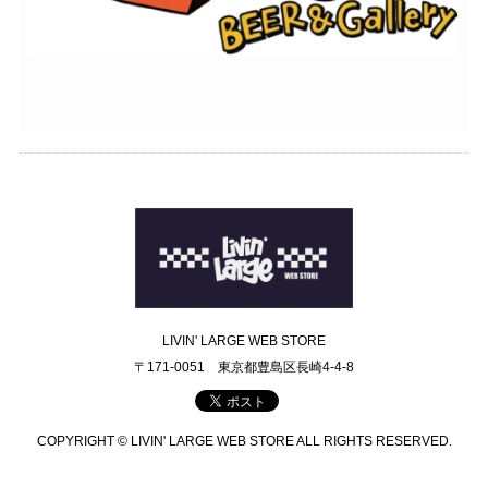
LIVIN' LARGE WEB STORE
〒171-0051 東京都豊島区長崎4-4-8
COPYRIGHT © LIVIN' LARGE WEB STORE ALL RIGHTS RESERVED.