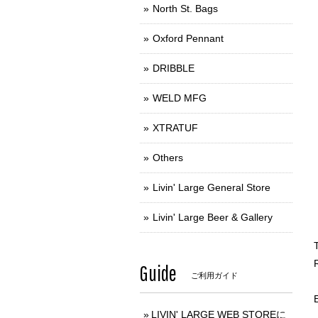
North St. Bags
Oxford Pennant
DRIBBLE
WELD MFG
XTRATUF
Others
Livin' Large General Store
Livin' Large Beer & Gallery
Guide
ご利用ガイド
LIVIN' LARGE WEB STOREに