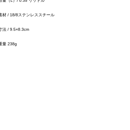
容量（L）/ 0.35 リットル
素材 / 18/8ステンレススチール
寸法 / 9.5×8.3cm
重量 238g