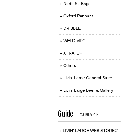
North St. Bags
Oxford Pennant
DRIBBLE
WELD MFG
XTRATUF
Others
Livin' Large General Store
Livin' Large Beer & Gallery
Guide
ご利用ガイド
LIVIN' LARGE WEB STOREに