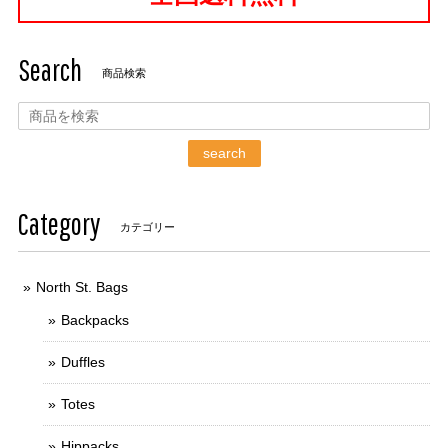
Search
商品検索
search
Category
カテゴリー
North St. Bags
Backpacks
Duffles
Totes
Hippacks