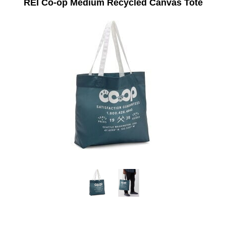
REI Co-op Medium Recycled Canvas Tote