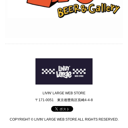
LIVIN' LARGE WEB STORE
〒171-0051 東京都豊島区長崎4-4-8
COPYRIGHT © LIVIN' LARGE WEB STORE ALL RIGHTS RESERVED.