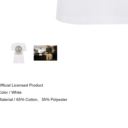
Official Licensed Product
Color / White
Material / 65% Cotton、35% Polyester