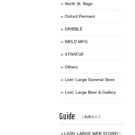
North St. Bags
Oxford Pennant
DRIBBLE
WELD MFG
XTRATUF
Others
Livin' Large General Store
Livin' Large Beer & Gallery
Guide
ご利用ガイド
LIVIN' LARGE WEB STOREに