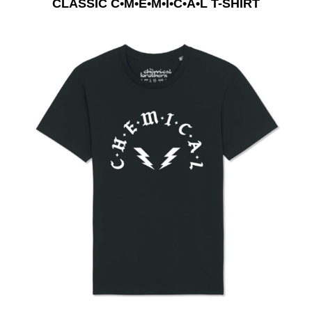
CLASSIC C•M•E•M•I•C•A•L T-SHIRT