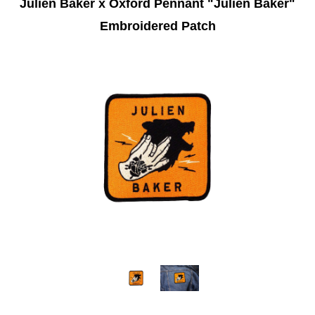
Julien Baker x Oxford Pennant "Julien Baker"
Embroidered Patch