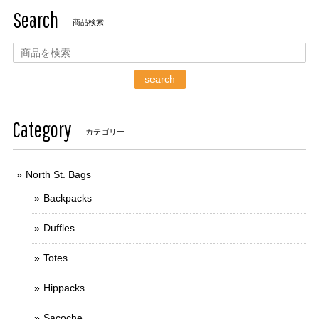
Search
商品検索
search
Category
カテゴリー
North St. Bags
Backpacks
Duffles
Totes
Hippacks
Sacoche