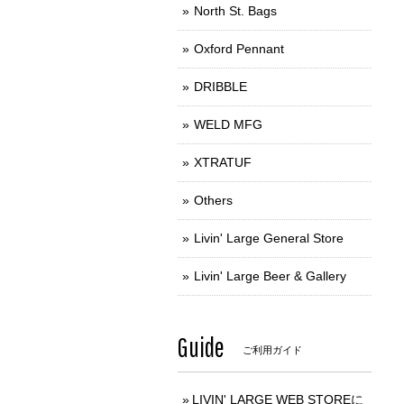
North St. Bags
Oxford Pennant
DRIBBLE
WELD MFG
XTRATUF
Others
Livin' Large General Store
Livin' Large Beer & Gallery
Guide
ご利用ガイド
LIVIN' LARGE WEB STOREに