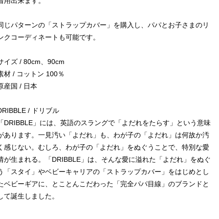
着用出来ます。
同じパターンの「ストラップカバー」を購入し、パパとお子さまのリ
ンクコーディネートも可能です。
サイズ / 80cm、90cm
素材 / コットン 100％
原産国 / 日本
DRIBBLE / ドリブル
「DRIBBLE」には、英語のスラングで「よだれをたらす」という意味
があります。一見汚い「よだれ」も、わが子の「よだれ」は何故か汚
く感じない。むしろ、わが子の「よだれ」をぬぐうことで、特別な愛
情が生まれる。「DRIBBLE」は、そんな愛に溢れた「よだれ」をぬぐ
う「スタイ」やベビーキャリアの「ストラップカバー」をはじめとし
たベビーギアに、とことんこだわった「完全パパ目線」のブランドと
して誕生しました。