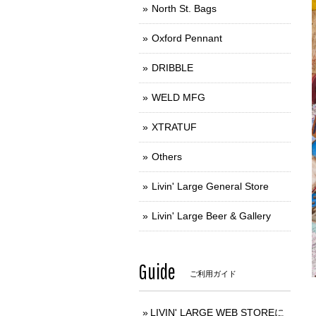
North St. Bags
Oxford Pennant
DRIBBLE
WELD MFG
XTRATUF
Others
Livin' Large General Store
Livin' Large Beer & Gallery
Guide
ご利用ガイド
LIVIN' LARGE WEB STOREに