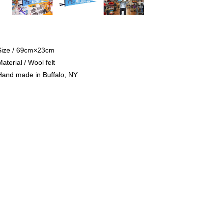
Size / 69cm×23cm
aterial / Wool felt
Hand made in Buffalo, NY