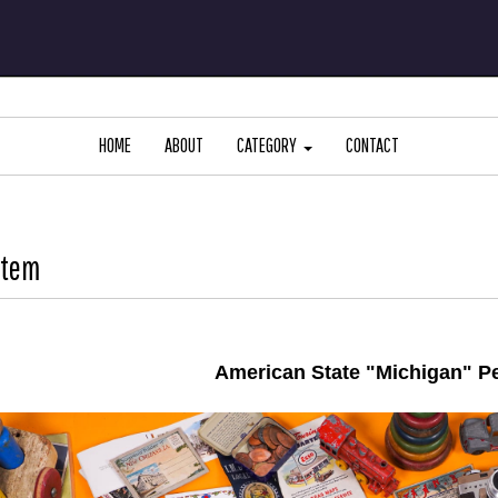
HOME
ABOUT
CATEGORY
CONTACT
Item
American State "Michigan" P