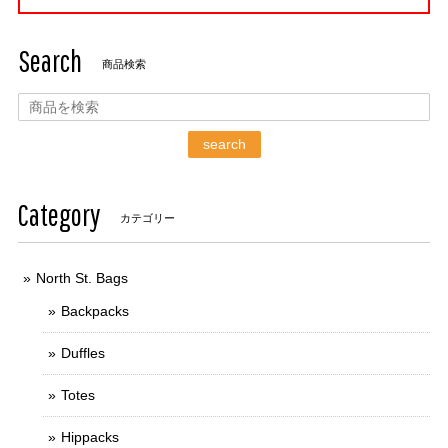
Search
商品検索
search
Category
カテゴリー
North St. Bags
Backpacks
Duffles
Totes
Hippacks