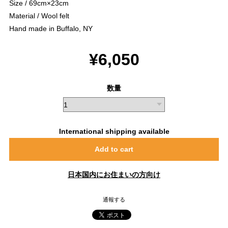
Size / 69cm×23cm
Material / Wool felt
Hand made in Buffalo, NY
¥6,050
数量
International shipping available
Add to cart
日本国内にお住まいの方向け
通報する