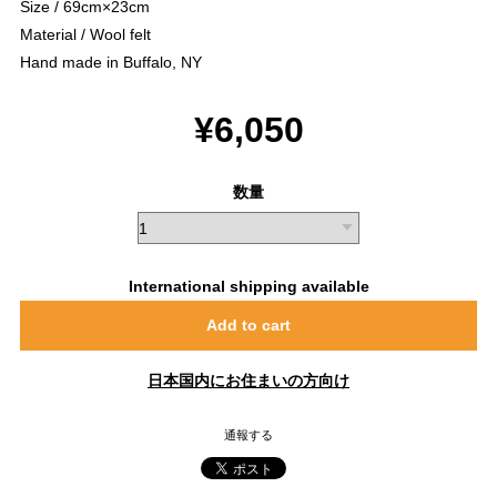
Size / 69cm×23cm
Material / Wool felt
Hand made in Buffalo, NY
¥6,050
数量
International shipping available
Add to cart
日本国内にお住まいの方向け
通報する