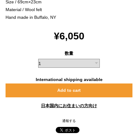
Size / 69cm×23cm
Material / Wool felt
Hand made in Buffalo, NY
¥6,050
数量
International shipping available
Add to cart
日本国内にお住まいの方向け
通報する