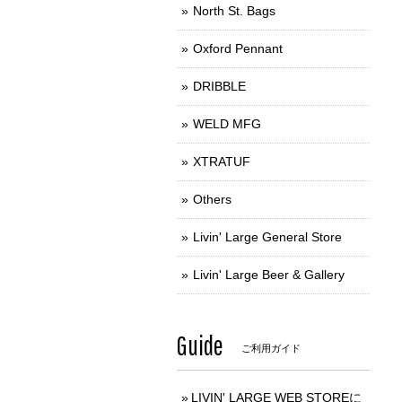
North St. Bags
Oxford Pennant
DRIBBLE
WELD MFG
XTRATUF
Others
Livin' Large General Store
Livin' Large Beer & Gallery
Guide
ご利用ガイド
LIVIN' LARGE WEB STOREに