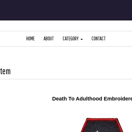
HOME
ABOUT
CATEGORY
CONTACT
Item
Death To Adulthood Embroider