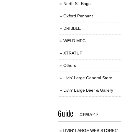
North St. Bags
Oxford Pennant
DRIBBLE
WELD MFG
XTRATUF
Others
Livin' Large General Store
Livin' Large Beer & Gallery
Guide
ご利用ガイド
LIVIN' LARGE WEB STOREに