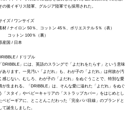
その後イギリス陸軍、グルジア陸軍でも採用された。
サイズ / ワンサイズ
素材 / ナイロン 50％、コットン 45％、ポリエステル 5％（表）
コットン 100％（裏）
原産国 / 日本
DRIBBLE / ドリブル
「DRIBBLE」には、英語のスラングで「よだれをたらす」という意味
があります。一見汚い「よだれ」も、わが子の「よだれ」は何故か汚
く感じない。むしろ、わが子の「よだれ」をぬぐうことで、特別な愛
情が生まれる。「DRIBBLE」は、そんな愛に溢れた「よだれ」をぬぐ
う「スタイ」やベビーキャリアの「ストラップカバー」をはじめとし
たベビーギアに、とことんこだわった「完全パパ目線」のブランドと
して誕生しました。