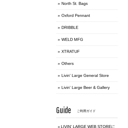
North St. Bags
Oxford Pennant
DRIBBLE
WELD MFG
XTRATUF
Others
Livin' Large General Store
Livin' Large Beer & Gallery
Guide
ご利用ガイド
LIVIN' LARGE WEB STOREに