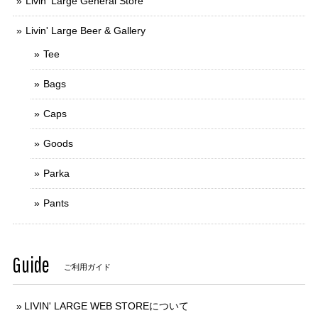
Livin' Large General Store
Livin' Large Beer & Gallery
Tee
Bags
Caps
Goods
Parka
Pants
Guide
ご利用ガイド
LIVIN' LARGE WEB STOREについて