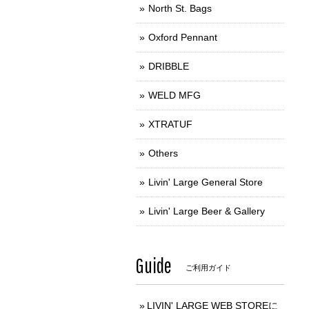
North St. Bags
Oxford Pennant
DRIBBLE
WELD MFG
XTRATUF
Others
Livin' Large General Store
Livin' Large Beer & Gallery
Guide
ご利用ガイド
LIVIN' LARGE WEB STOREに