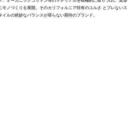
ク、オーガニックコットン等のマテリアルを積極的に取り 入れ、真摯
にモノづくりを展開。そのカリフォルニア特有のユルさ とブレないス
タイルの絶妙なバランスが堪らない期待のブランド。