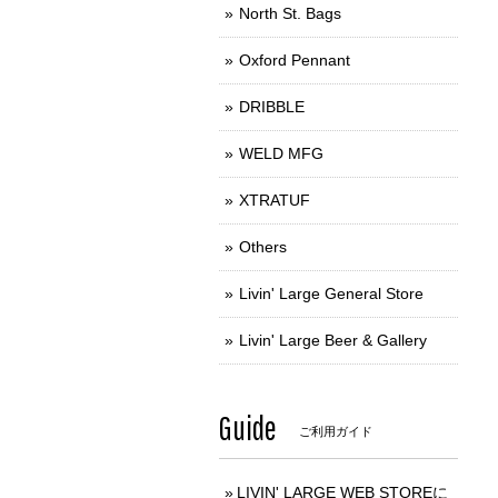
North St. Bags
Oxford Pennant
DRIBBLE
WELD MFG
XTRATUF
Others
Livin' Large General Store
Livin' Large Beer & Gallery
Guide
ご利用ガイド
LIVIN' LARGE WEB STOREに