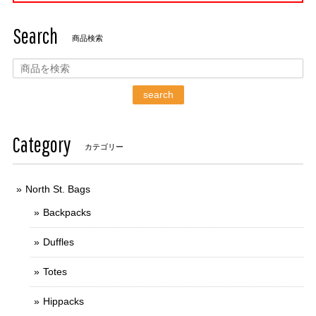
Search
商品検索
search
Category
カテゴリー
North St. Bags
Backpacks
Duffles
Totes
Hippacks