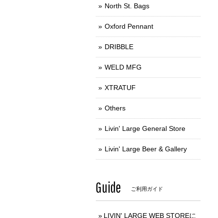
North St. Bags
Oxford Pennant
DRIBBLE
WELD MFG
XTRATUF
Others
Livin' Large General Store
Livin' Large Beer & Gallery
Guide
ご利用ガイド
LIVIN' LARGE WEB STOREに