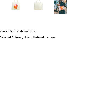
Size / 46cm×34cm×8cm
Material / Heavy 15oz Natural canvas