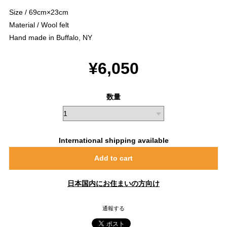
Size / 69cm×23cm
Material / Wool felt
Hand made in Buffalo, NY
¥6,050
数量
International shipping available
Add to cart
日本国内にお住まいの方向け
通報する