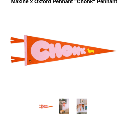
Maxine x Oxford Pennant "Chonk" Pennant