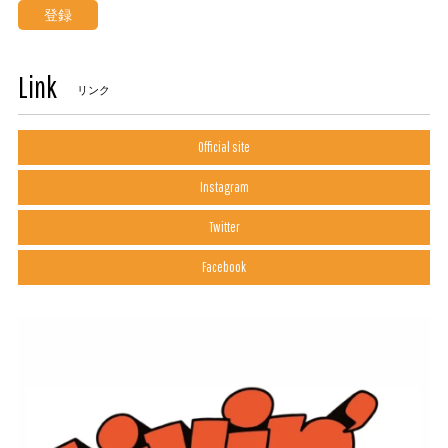
登録
Link
リンク
Official site
Instagram
Twitter
Facebook