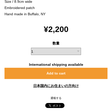
Size / 8.9cm wide
Embroidered patch
Hand made in Buffalo, NY
¥2,200
数量
International shipping available
Add to cart
日本国内にお住まいの方向け
通報する