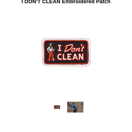
I DON'T CLEAN Embroidered Patch